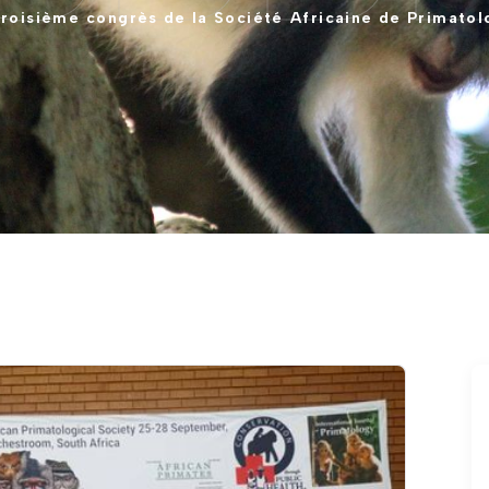
roisième
congrès
de
la
Société
Africaine
de
Primatol