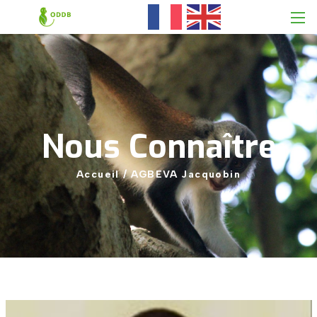
Nous
Connaître
Accueil
/
AGBEVA
Jacquobin