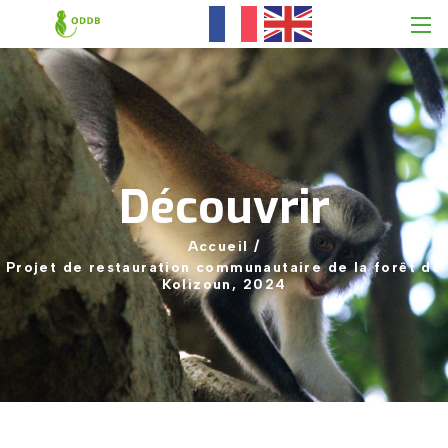
Découvrir
Accueil
/
Projet
de
restauration
communautaire
de
la
forêt
de
Kolizoun,
2024