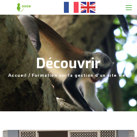
Découvrir
Accueil
/
Formation
sur
la
gestion
d'un
site
web